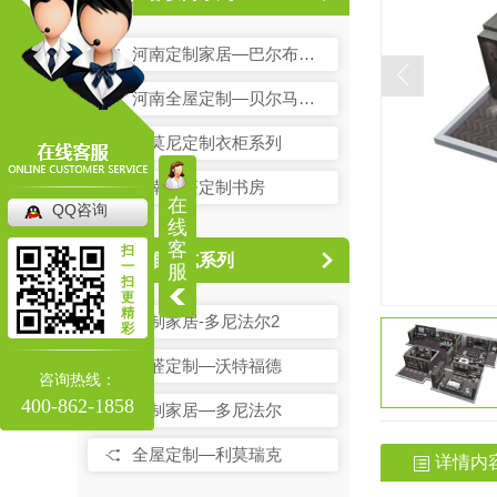
河南定制家居—巴尔布里根
河南全屋定制—贝尔马利特
阿莫尼定制衣柜系列
河南无醛定制书房
在
QQ咨询
线
客
扫
优雅欧式系列
一
服
扫
更
精
定制家居-多尼法尔2
彩
无醛定制—沃特福德
咨询热线：
400-862-1858
定制家居—多尼法尔
全屋定制—利莫瑞克
详情内