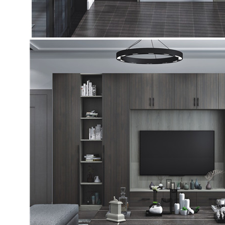
—贝尔马利特
阿莫尼定制衣柜系列
河